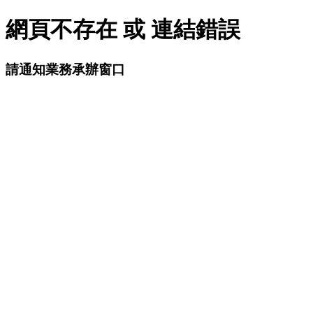
網頁不存在 或 連結錯誤
請通知業務承辦窗口