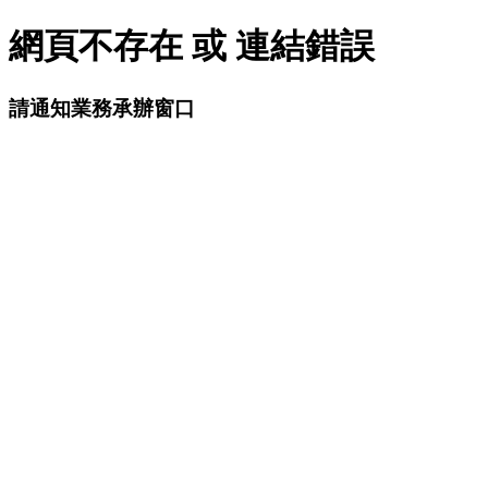
網頁不存在 或 連結錯誤
請通知業務承辦窗口