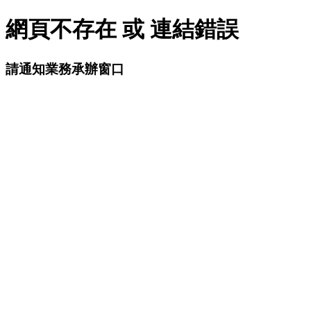
網頁不存在 或 連結錯誤
請通知業務承辦窗口