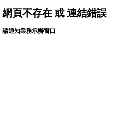
網頁不存在 或 連結錯誤
請通知業務承辦窗口